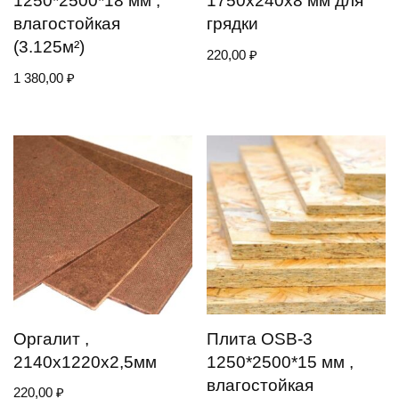
1250*2500*18 мм ,
1750х240х8 мм для
влагостойкая
грядки
(3.125м²)
220,00
₽
1 380,00
₽
Оргалит ,
Плита OSB-3
2140х1220х2,5мм
1250*2500*15 мм ,
влагостойкая
220,00
₽