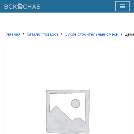
Перейти
к
содержимому
Главная
\
Каталог товаров
\
Сухие строительные смеси
\
Цеме