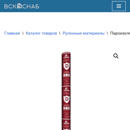
Перейти
к
содержимому
Главная
\
Каталог товаров
\
Рулонные материалы
\
Пароизоля